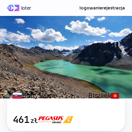
logowanie
rejestracja
Bratysława
Biszkek
✈
461
zł