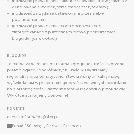
możliwość prowadzenia kalendarza swoich lotów (łącznie z
generowana automatycznie mapą i statystykami)
możliwość zarządania ustawionymi przez siebie
powiadomieniami
możliwość prowadzenia bloga podróżniczego
zintegrowanego z platformą twórców podróżniczych
bloguide (już wkrótce!)
BLOGUIDE
To pierwsza w Polsce platforma agregujaca treści tworzone
przez blogerów podróżniczych. Treści klasyfikujemy
regionalnie oraz tematycznie. Stworzyliśmy unikalną mapę
wyświetlającą w przestrzeni geograficznej wszystkie dodane
na platformę treści. Platforma jest w tej chwili w przbudowie.
Wkrótce startujemy ponownie!
KONTAKT
e-mail: info(małpa)loter.pl
Ponad 280 tysięcy fanów na Facebooku