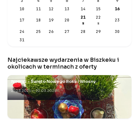
3
4
5
6
7
8
9
10
11
12
13
14
15
16
21
22
17
18
19
20
23
N
N
24
25
26
27
28
29
30
31
Najciekawsze wydarzenia w Biszkeku i
okolicach w terminach z oferty
Nooruz - Święto Nowego Roku i Wiosny
21.03.2025 — 22.03.2025